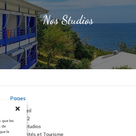
Nos Studios
Pages
Accueil
Les F2
s que les
Les Studios
t de
que le
Activités et Tourisme